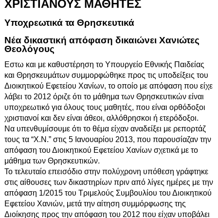
ΧΡΙΣΤΙΑΝΟΥΣ ΜΑΘΗΤΕΣ
Υποχρεωτικά τα Θρησκευτικά
Νέα δικαστική απόφαση δικαιώνει Χανιώτες
Θεολόγους
Εστω και με καθυστέρηση το Υπουργείο Εθνικής Παιδείας
και Θρησκευμάτων συμμορφώθηκε προς τις υποδείξεις του
Διοικητικού Εφετείου Χανίων, το οποίο με απόφαση που είχε
λάβει το 2012 όριζε ότι το μάθημα των Θρησκευτικών είναι
υποχρεωτικό για όλους τους μαθητές, που είναι ορθόδοξοι
χριστιανοί και δεν είναι άθεοι, αλλόθρησκοι ή ετερόδοξοι.
Να υπενθυμίσουμε ότι το θέμα είχαν αναδείξει με ρεπορτάζ
τους τα “Χ.Ν.” στις 5 Ιανουαρίου 2013, που παρουσίαζαν την
απόφαση του Διοικητικού Εφετείου Χανίων σχετικά με το
μάθημα των Θρησκευτικών.
Το τελευταίο επεισόδιο στην πολύχρονη υπόθεση γράφτηκε
στις αίθουσες των δικαστηρίων πριν από λίγες ημέρες με την
απόφαση 1/2015 του Τριμελούς Συμβουλίου του Διοικητικού
Εφετείου Χανιών, μετά την αίτηση συμμόρφωσης της
Διοίκησης προς την απόφαση του 2012 που είχαν υποβάλει