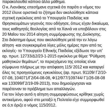
παρακολουθεί κάποιο άλλο μάθημα.
Ο κ. Λιονάκης επεσήμανε σχετικά ότι παρότι ο νόμος του
2012 έλυνε οριστικά το ζήτημα δεν ακολούθησε κάποια
σχετική εγκύκλιος από το Υπουργείο Παιδείας και
Θρησκευμάτων γεγονός που οδήγησε, όπως είχαν δικαίωμα,
τους καθηγητές θεολογίας από τα Χανιά να υποβάλουν στις
20 Μαΐου του 2014 αίτηση συμμόρφωσης της Διοίκησης.
Στο διάστημα όμως που ακολούθησε μετά την εν λόγω
αίτηση -και συγκεκριμένα λίγες μόλις ημέρες πριν από τις
εκλογές- το Υπουργείο Εθνικής Παιδείας εξέδωσε την υπ’
αρ. πρωτ. 12733/Δ2/23-1-2015 εγκύκλιο με θέμα: “Ρύθμιση
μαθητικών θεμάτων”, το περιεχόμενο της οποίας είναι
σύμφωνο πλήρως με την απόφαση 115/ 2012 και καταργεί
όλες τις προηγούμενες εγκυκλίους (αρ. πρωτ. 91109/ Γ2/10-
07-08, 104071/Γ2/04-08-08, Φ12/977/109744/ Γ1/26-08-08
και 133099/Γ2/19-09-2013), που δημιούργησαν και
παρέτειναν το πρόβλημα των απαλλαγών.
Για τον λόγο αυτό η αίτηση συμμορφώσεως κρίθηκε χωρίς
αντικείμενο, αφού στο μεταξύ η Πολιτεία είχε συμμορφωθεί
σε ό,τι όριζε ο νόμος 115/2012.