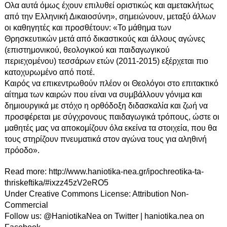
Ολα αυτά όμως έχουν επιλυθεί οριστικώς και αμετακλήτως
από την Ελληνική Δικαιοσύνη», σημειώνουν, μεταξύ άλλων
οι καθηγητές και προσθέτουν: «Το μάθημα των
Θρησκευτικών μετά από δικαστικούς και άλλους αγώνες
(επιστημονικού, θεολογικού και παιδαγωγικού
περιεχομένου) τεσσάρων ετών (2011-2015) εξέρχεται πιο
κατοχυρωμένο από ποτέ.
Καιρός να επικεντρωθούν πλέον οι Θεολόγοι στο επιτακτικό
αίτημα των καιρών που είναι να συμβάλλουν γόνιμα και
δημιουργικά με στόχο η ορθόδοξη διδασκαλία και ζωή να
προσφέρεται με σύγχρονους παιδαγωγικά τρόπους, ώστε οι
μαθητές μας να αποκομίζουν όλα εκείνα τα στοιχεία, που θα
τους στηρίζουν πνευματικά στον αγώνα τους για αληθινή
πρόοδο».
Read more:
http://www.haniotika-nea.gr/ipochreotika-ta-
thriskeftika/#ixzz45zV2eRO5
Under Creative Commons License:
Attribution Non-
Commercial
Follow us:
@HaniotikaNea on Twitter
|
haniotika.nea on