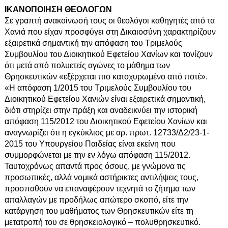
ΙΚΑΝΟΠΟΙΗΣΗ ΘΕΟΛΟΓΩΝ
Σε γραπτή ανακοίνωσή τους οι θεολόγοι καθηγητές από τα
Χανιά που είχαν προσφύγει στη Δικαιοσύνη χαρακτηρίζουν
εξαιρετικά σημαντική την απόφαση του Τριμελούς
Συμβουλίου του Διοικητικού Εφετείου Χανίων και τονίζουν
ότι μετά από πολυετείς αγώνες το μάθημα των
Θρησκευτικών «εξέρχεται πιο κατοχυρωμένο από ποτέ».
«Η απόφαση 1/2015 του Τριμελούς Συμβουλίου του
Διοικητικού Εφετείου Χανιών είναι εξαιρετικά σημαντική,
διότι στηρίζει στην πράξη και αναδεικνύει την ιστορική
απόφαση 115/2012 του Διοικητικού Εφετείου Χανίων και
αναγνωρίζει ότι η εγκύκλιος με αρ. πρωτ. 12733/Δ2/23-1-
2015 του Υπουργείου Παιδείας είναι εκείνη που
συμμορφώνεται με την εν λόγω απόφαση 115/2012.
Ταυτοχρόνως απαντά προς όσους, με γνώμονα τις
προσωπικές, αλλά νομικά αστήρικτες αντιλήψεις τους,
προσπαθούν να επαναφέρουν τεχνητά το ζήτημα των
απαλλαγών με προδήλως απώτερο σκοπό, είτε την
κατάργηση του μαθήματος των Θρησκευτικών είτε τη
μετατροπή του σε θρησκειολογικό – πολυθρησκευτικό.