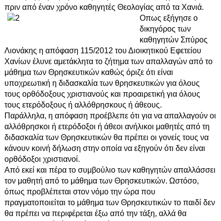
πριν από έναν χρόνο καθηγητές Θεολογίας από τα Χανιά.
Οπως εξήγη
σε ο
δικηγόρος των
καθηγητών Σπύρος
Λιονάκης η απόφαση 115/2012 του Διοικητικού Εφετείου
Χανίων έλυνε αμετάκλητα το ζήτημα των απαλλαγών από το
μάθημα των Θρησκευτικών καθώς όριζε ότι είναι
υποχρεωτική η διδασκαλία των θρησκευτικών για όλους
τους ορθόδοξους χριστιανούς και προαιρετική για όλους
τους ετερόδοξους ή αλλόθρησκους ή άθεους.
Παράλληλα, η απόφαση προέβλεπε ότι για να απαλλαγούν οι
αλλόθρησκοι ή ετερόδοξοι ή άθεοι ανήλικοι μαθητές από τη
διδασκαλία των Θρησκευτικών θα πρέπει οι γονείς τους να
κάνουν κοινή δήλωση στην οποία να εξηγούν ότι δεν είναι
ορθόδοξοι χριστιανοί.
Από εκεί και πέρα το συμβούλιο των καθηγητών απαλλάσσει
τον μαθητή από το μάθημα των Θρησκευτικών. Ωστόσο,
όπως προβλέπεται στον νόμο την ώρα που
πραγματοποιείται το μάθημα των Θρησκευτικών το παιδί δεν
θα πρέπει να περιφέρεται έξω από την τάξη, αλλά θα