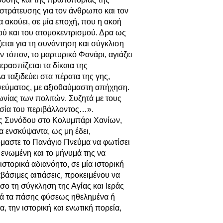
 στράτευσης για τον άνθρωπο και τον
 ακούει, σε μία εποχή, που η ακοή
ού και του ατομοκεντρισμού. Δρα ως
εται για τη συνάντηση και σύγκλιση
 τόπον, το μαρτυρικό Φανάρι, αγιάζει
ερασπίζεται τα δίκαια της
 ταξιδεύει στα πέρατα της γης,
πνεύματος, με αξιοθαύμαστη απήχηση.
νωνίας των πολιτών. Συζητά με τους
ασία του περιβάλλοντος…».
λης Συνόδου στο Κολυμπάρι Χανίων,
α ενσκύψαντα, ως μη έδει,
μαστε το Πανάγιο Πνεύμα να φωτίσει
ενωμένη και το μήνυμά της να
στορικά αδιανόητο, σε μία ιστορική
άσιμες αιτιάσεις, προκειμένου να
σο τη σύγκληση της Αγίας και Ιεράς
αρά τα πάσης φύσεως ηθελημένα ή
, την ιστορική και ενωτική πορεία,