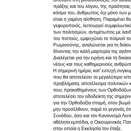
πράξης και του λόγου, της πραότητας
κόσμο του, άνθρωπος όχι μόνο των με
είναι η χαμένη αίσθηση. Παραμένει 
γεφυροποιός, λειτουργεί συμφιλιωτικ
των πολιτισμών, αντιμέτωπος με λανθ
του πιστούς, εμψυχώνει το ποίμνιό το
Ρωμιοσύνης, αναλώνεται για τη διάσω
δίνοντας την καλή μαρτυρία της αγάπ
Διαλέγεται για την ειρήνη και τη δικ
νέους και τους καθημερινούς ανθρώπ
Η σημερινή ημέρα, κατ’ ευτυχή συγκυ
που θα αποτελέσει το μεγαλύτερο ιστ
προβλήματα, αποτέλεσμα πολιτικών κ
τους προκαθημένους των Ορθοδόξων Ε
αποτελέσει τον οδοδείκτη της σημερι
για την Ορθοδοξία στιγμή, στον βωμ
μην προσέλθουν, παρά το γεγονός ότι
Συνόδου, όσο και τον Κανονισμό Λει
αθέλητα εμπόδια, ο Οικουμενικός Πατρ
στην οποία η Εκκλησία τον έταξε.