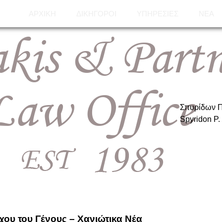
ΑΡΧΙΚΉ
ΔΙΚΗΓΌΡΟΙ
ΥΠΗΡΕΣΊΕΣ
ΝΈΑ
Σπυρίδων Π
Spyridon P.
χου του Γένους – Χανιώτικα Νέα