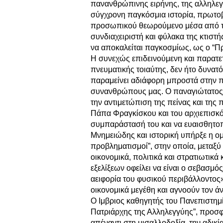
πανανθρώπινης ειρήνης, της αλληλεγγ
σύγχρονη παγκόσμια ιστορία, πρωτοβο
προσωπικού θεωρούμενο μέσα από το
συνδιαχειριστή και φύλακα της κτιστ
να αποκαλείται παγκοσμίως, ως ο “Π
Η συνεχώς επιδεινούμενη και παρατετ
πνευματικής τοιαύτης, δεν ήτο δυνατ
παραμείνει αδιάφορη μπροστά στην 
συνανθρώπους μας. Ο παναγιώτατος,
την αντιμετώπιση της πείνας και της π
Πάπα Φραγκίσκου και του αρχιεπισκό
συμπαράστασή του και να ευαισθητοπ
Μνημειώδης και ιστορική υπήρξε η ομ
προβληματισμοί”, στην οποία, μεταξύ
οικονομικά, πολιτικά και στρατιωτικ
εξελίξεων οφείλει να είναι ο σεβασ
αειφορία του φυσικού περιβάλλοντος».
οικονομικά μεγέθη και αγνοούν τον 
Ο Ιμβριος καθηγητής του Πανεπιστημ
Πατριάρχης της Αλληλεγγύης”, προσφ
απέναντι στη μισαλλοδοξία, την αδικ