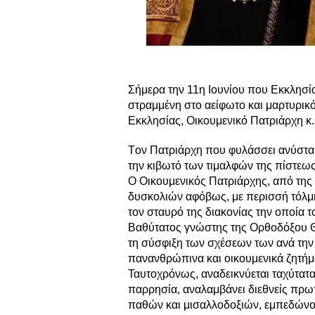
Σήμερα την 11η Ιουνίου που Εκκλησί
στραμμένη στο αείφωτο και μαρτυρικ
Εκκλησίας, Οικουμενικό Πατριάρχη κ.
Tον Πατριάρχη που φυλάσσει ανύστακτ
την κιβωτό των τιμαλφών της πίστεως
Ο Οικουμενικός Πατριάρχης, από της
δυσκολιών αφόβως, με περισσή τόλμη 
τον σταυρό της διακονίας την οποία τ
Βαθύτατος γνώστης της Ορθοδόξου Θε
τη σύσφιξη των σχέσεων των ανά την
πανανθρώπινα και οικουμενικά ζητήμ
Ταυτοχρόνως, αναδεικνύεται ταχύτατα
παρρησία, αναλαμβάνει διεθνείς πρωτ
παθών και μισαλλοδοξιών, εμπεδώνοντ