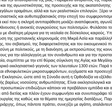
 και της αγωνιστικότητας, της προσευχής και της ακαταπόνητης
γάλων οραμάτων, αλλά και των ρεαλιστικών επιλογών. Ξέρει να
θυσιαστικός και αυθυπερβασιακός στην εποχή του συμφεροντισμ
ά εκεί που η σκληρή αντιπαράθεση μοιάζει αναπόφευκτη, αγωνίζ
άνουσες ή ανοικτές συγκρούσεις των πολιτισμών. Φυλάσσει τον
υ με ιδιαίτερη μέριμνα για τη νεολαία σε δύσκολους καιρούς. Υπ
ση της χριστιανικής κληρονομιάς στη Μικρά Ασία και παράλληλα
ης, του σεβασμού, της διαφορετικότητας και του οικουμενικού 
αιοσύνη με πολιτικούς, με τη διανόηση, με εκπροσώπους της κοι
ους για την αλληλεγγύη με τον συνάνθρωπο και για την προστ
ρία, συμπίπτει με την επί θύραις σύγκλιση της Αγίας και Μεγά
ορικό εκκλησιαστικό γεγονός των τελευταίων 1300 ετών. Παρά τ
αι εθνοφυλετικών μικροσυμφερόντων, ευχόμαστε και προσευχό
κκλησιών, ώστε από τη Σύνοδο αυτή η Ορθοδοξία να εξέλθει 
νής βαρέως νοσούσης ανθρωπότητας. Είναι εκκλησιολογικά και ι
ό προσωπικών επιδιώξεων κάποιοι να προβάλουν εμπόδια και αβ
 από διετίας και πλέον έχουν συμφωνήσει και συνυπογράψει τό
τουργίας της καθώς και τα θέματα της ημερησίας διατάξεως. Π
ιάρχης, όπως πάντοτε πράττει, συνεχίζει με αγάπη, αταλάντευτα