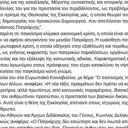
ύης και της καταλλαγής. Μέγιστης ουσιαστικής και ιστορικής 
υλίες του για την προστασία του περιβάλλοντος, ως προβλήματ
 πρίσμα της Θεολογίας της Εκκλησίας μας, η οποία θεωρεί τ
ής δημιουργίας του προαιώνιου Δημιουργού, που απετέλεσαν την
ράσινος Πατριάρχης”.
αμένη σε παγκόσμια κλίμακα οικονομική κρίση, η οποία είναι 
όν να αφήσει ασυγκίνητο τον μεγάλο Πατριάρχη. Η ευαίσθητη πα
πρωτοφανή κρίση, η οποία οδήγησε στην εξαθλίωση και περιθω
 ως γνήσιος εκφραστής των πατερικών παραδόσεων, οργάνωσε
ενίας και την εξάλειψη της κοινωνικής αδικίας. Χαρακτηριστική 
που Ιερωνύμου στους πρόσφυγες που είχαν κατακλύσει τη νήσ
οιήσει την παγκόσμια κοινή γνώμη.
ιλία του στο Ευρωπαϊκό Κοινοβούλιο, με θέμα: “O πολιτισμός τ
 των άλλων, αναφέρει: «Η νέα τάξις πραγμάτων δεν πρέπει να κ
ά κριτήρια, αλλά πρωτίστως από κοινωνικές παραμέτρους. Βασικ
μός του ανθρωπίνου προσώπου, η προστασία των βασικών δικαιω
 Αυτή είναι η θέση της Εκκλησίας απέναντι στους ισχυρούς της 
άνθρωπο.
ίου Αθηνών και Άρχων Διδάσκαλος του Γένους, Κων/νος Δεληκ
υώς αναφέρει: «Ο Πατριάρχης δεν εσιώπησε και δεν σιωπά απ
ία και την απανθρωπιά της βίας. Παραμένει άνθρωπος της παρά