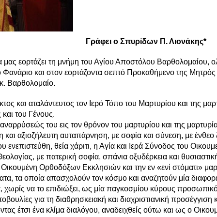
Γράφει ο Σπυρίδων Π. Λιονάκης*
α μας εορτάζει τη μνήμη του Αγίου Αποστόλου Βαρθολομαίου, 
ό Φανάριο και στον εορτάζοντα σεπτό Προκαθήμενο της Μητρός
κ. Βαρθολομαίο.
ος και αταλάντευτος τον Ιερό Τόπο του Μαρτυρίου και της μαρτ
 και του Γένους.
 αναρρύσεώς του εις τον θρόνον του μαρτυρίου και της μαρτυρ
και αξιοζήλευτη αυταπάρνηση, με σοφία και σύνεση, με ένθεο 
ου ενεπιστεύθη, θεία χάριτι, η Αγία και Ιερά Σύνοδος του Οικουμ
ολογίας, με πατερική σοφία, σπάνια οξυδέρκεια και θυσιαστικ
 Οικουμένη Ορθοδόξων Εκκλησιών και την εν «ενί στόματι» μαρ
ατα, τα οποία απασχολούν τον κόσμο και αναζητούν μία διαφορ
, χωρίς να το επιδιώξει, ως μία παγκοσμίου κύρους προσωπικότ
οβουλίες για τη διαθρησκειακή και διαχριστιανική προσέγγιση 
ας έτσι ένα κλίμα διαλόγου, αναδειχθείς ούτω και ως ο Οικου