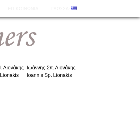
ΕΠΙΚΟΙΝΩΝΊΑ
ΓΛΏΣΣΑ:
. Λιονάκης
|
Ιωάννης Σπ. Λιονάκης
 Lionakis
|
Ioannis Sp. Lionakis