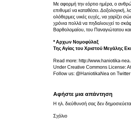
Με αφορμή την εόρτιο ημέρα, ο ανθρώ
επιθυμεί να καταθέσει. Δοξολογική, 
ολόθερμες υικές ευχές, να χαρίζει σώ
χρόνια πολλά να πηδαλιουχεί το σκά
Βαρθολομαίου, του Παναγιώτατου και
* Αρχων Νομοφύλαξ
Της Αγίας του Χριστού Μεγάλης Εκ
Read more:
http://www.haniotika-nea
Under Creative Commons License:
A
Follow us:
@HaniotikaNea on Twitter
Αφήστε μια απάντηση
Η ηλ. διεύθυνσή σας δεν δημοσιεύετα
Σχόλιο