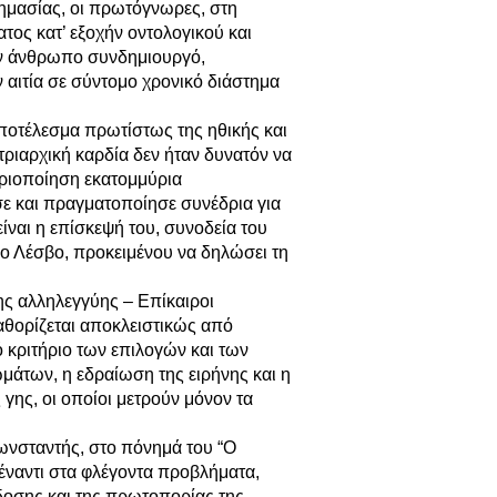
σημασίας, οι πρωτόγνωρες, στη
ος κατ’ εξοχήν οντολογικού και
ον άνθρωπο συνδημιουργό,
 αιτία σε σύντομο χρονικό διάστημα
αποτέλεσμα πρωτίστως της ηθικής και
τριαρχική καρδία δεν ήταν δυνατόν να
ριοποίηση εκατομμύρια
 και πραγματοποίησε συνέδρια για
είναι η επίσκεψή του, συνοδεία του
ο Λέσβο, προκειμένου να δηλώσει τη
ης αλληλεγγύης – Επίκαιροι
αθορίζεται αποκλειστικώς από
ό κριτήριο των επιλογών και των
μάτων, η εδραίωση της ειρήνης και η
γης, οι οποίοι μετρούν μόνον τα
ωνσταντής, στο πόνημά του “Ο
έναντι στα φλέγοντα προβλήματα,
δοσης και της πρωτοπορίας της