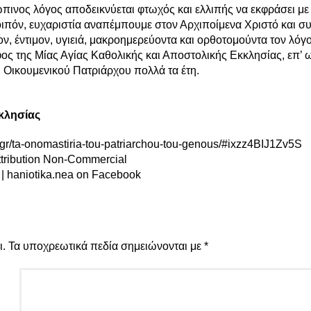
πινος λόγος αποδεικνύεται φτωχός και ελλιπής να εκφράσει με 
λοιπόν, ευχαριστία αναπέμπουμε στον Αρχιποίμενα Χριστό και σ
ον, έντιμον, υγιειά, μακροημερεύοντα και ορθοτομούντα τον λόγον
φος της Μίας Αγίας Καθολικής και Αποστολικής Εκκλησίας, επ’
 Οικουμενικού Πατριάρχου πολλά τα έτη.
κλησίας
.gr/ta-onomastiria-tou-patriarchou-tou-genous/#ixzz4BIJ1Zv5S
ttribution Non-Commercial
|
haniotika.nea on Facebook
ι.
Τα υποχρεωτικά πεδία σημειώνονται με
*